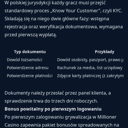
W polskiej jurysdykcji każdy gracz musi przejść
standardowy proces „Know Your Customer”, czyli KYC.
Składają się na niego dwie główne fazy: wstępna
rejestracja oraz weryfikacja dokumentowa, wymagana
przed pierwszą wypłatą.
Typ dokumentu
Przykłady
Dowód tożsamości
Dowód osobisty, paszport, prawo jaz
Potwierdzenie adresu
Rachunek za media, list urzędowy (d
Potwierdzenie płatności
Zdjęcie karty płatniczej (z zakrytymi
Dokumenty należy przesłać przez panel klienta, a
sprawdzenie trwa do trzech dni roboczych.
Bonus powitalny po pierwszym logowaniu
Po pierwszym zalogowaniu grywalizacja w Millioner
Casino zapewnia pakiet bonusów spreadowanych na