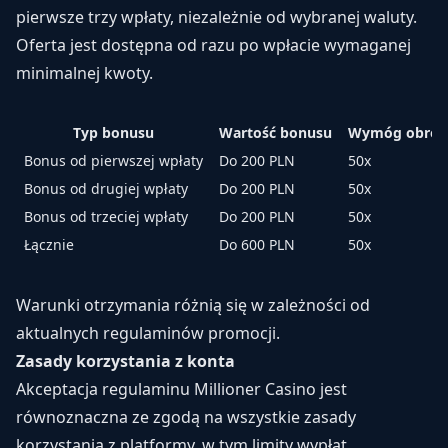
pierwsze trzy wpłaty, niezależnie od wybranej waluty.
Oferta jest dostępna od razu po wpłacie wymaganej
minimalnej kwoty.
Typ bonusu
Wartość bonusu
Wymóg obrotu
Bonus od pierwszej wpłaty
Do 200 PLN
50x
Bonus od drugiej wpłaty
Do 200 PLN
50x
Bonus od trzeciej wpłaty
Do 200 PLN
50x
Łącznie
Do 600 PLN
50x
Warunki otrzymania różnią się w zależności od
aktualnych regulaminów promocji.
Zasady korzystania z konta
Akceptacja regulaminu Millioner Casino jest
równoznaczna ze zgodą na wszystkie zasady
korzystania z platformy, w tym limity wypłat,