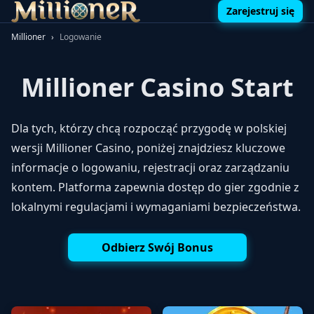
Zarejestruj się
Millioner
›
Logowanie
Millioner Casino Start
Dla tych, którzy chcą rozpocząć przygodę w polskiej
wersji Millioner Casino, poniżej znajdziesz kluczowe
informacje o logowaniu, rejestracji oraz zarządzaniu
kontem. Platforma zapewnia dostęp do gier zgodnie z
lokalnymi regulacjami i wymaganiami bezpieczeństwa.
Odbierz Swój Bonus