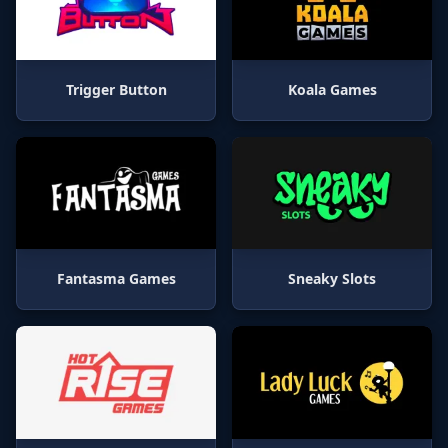
Trigger Button
Koala Games
Fantasma Games
Sneaky Slots