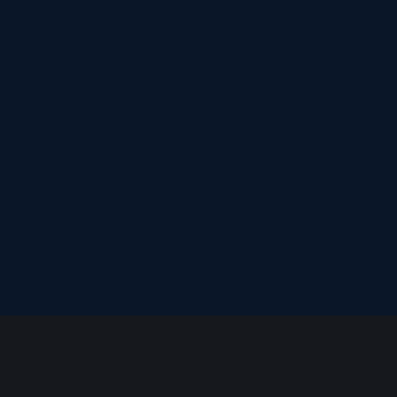
Millioner