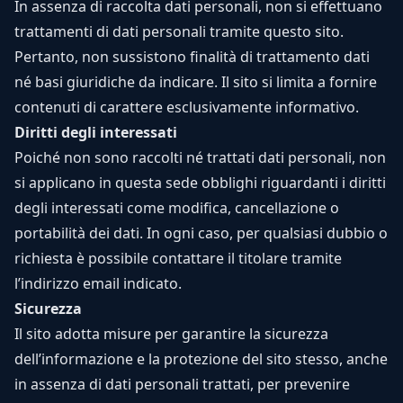
In assenza di raccolta dati personali, non si effettuano
trattamenti di dati personali tramite questo sito.
Pertanto, non sussistono finalità di trattamento dati
né basi giuridiche da indicare. Il sito si limita a fornire
contenuti di carattere esclusivamente informativo.
Diritti degli interessati
Poiché non sono raccolti né trattati dati personali, non
si applicano in questa sede obblighi riguardanti i diritti
degli interessati come modifica, cancellazione o
portabilità dei dati. In ogni caso, per qualsiasi dubbio o
richiesta è possibile contattare il titolare tramite
l’indirizzo email indicato.
Sicurezza
Il sito adotta misure per garantire la sicurezza
dell’informazione e la protezione del sito stesso, anche
in assenza di dati personali trattati, per prevenire