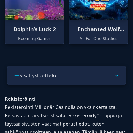
Dolphin’s Luck 2
Enchanted Wolf
Rising Rewards King
Booming Games
All For One Studios
Millions
Sisällysluettelo
Rekisteröinti
Rekisteröinti Millionär Casinolla on yksinkertaista.
Pelkästään tarvitset klikata "Rekisteröidy" -nappia ja
täyttää sivuston vaatimat perustiedot, kuten
sähköpostiosoitteen ja salasanan. Tämän jälkeen saat