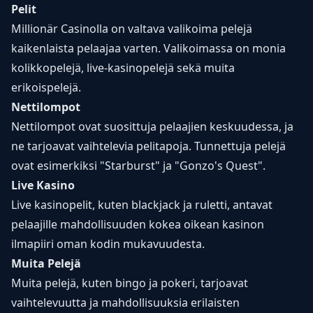
Pelit
Millionär Casinolla on valtava valikoima pelejä
kaikenlaista pelaajaa varten. Valikoimassa on monia
kolikkopelejä, live-kasinopelejä sekä muita
erikoispelejä.
Nettilompot
Nettilompot ovat suosittuja pelaajien keskuudessa, ja
ne tarjoavat vaihtelevia pelitapoja. Tunnettuja pelejä
ovat esimerkiksi "Starburst" ja "Gonzo's Quest".
Live Kasino
Live kasinopelit, kuten blackjack ja ruletti, antavat
pelaajille mahdollisuuden kokea oikean kasinon
ilmapiiri oman kodin mukavuudesta.
Muita Pelejä
Muita pelejä, kuten bingo ja pokeri, tarjoavat
vaihtelevuutta ja mahdollisuuksia erilaisten