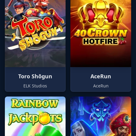
Toro Shōgun
AceRun
ELK Studios
AceRun