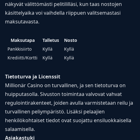
näkyvät välittömästi pelitililläsi, kun taas nostojen
käsittelyaika voi vaihdella riippuen valitsemastasi
maksutavasta.
Maksutapa
Talletus
Nosto
Pankkisiirto
Kyllä
Kyllä
Krediitti/Kortti
Kyllä
Kyllä
Tietoturva ja Licenssit
Millionär Casino on turvallinen, ja sen tietoturva on
huipputasolla. Sivuston toimintaa valvovat vahvat
regulointirakenteet, joiden avulla varmistetaan reilu ja
turvallinen peliympäristö. Lisäksi pelaajien
henkilökohtaiset tiedot ovat suojattu ensiluokkaisella
salaamisella.
Asiakastuki