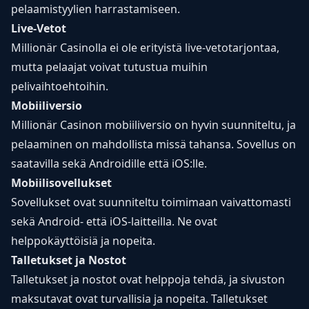
pelaamistyylien harrastamiseen.
Live-Vetot
Millionär Casinolla ei ole erityistä live-vetotarjontaa,
mutta pelaajat voivat tutustua muihin
pelivaihtoehtoihin.
Mobiiliversio
Millionär Casinon mobiiliversio on hyvin suunniteltu, ja
pelaaminen on mahdollista missä tahansa. Sovellus on
saatavilla sekä Androidille että iOS:lle.
Mobiilisovellukset
Sovellukset ovat suunniteltu toimimaan vaivattomasti
sekä Android- että iOS-laitteilla. Ne ovat
helppokäyttöisiä ja nopeita.
Talletukset ja Nostot
Talletukset ja nostot ovat helppoja tehdä, ja sivuston
maksutavat ovat turvallisia ja nopeita. Talletukset