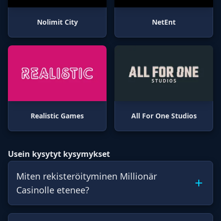
Nolimit City
NetEnt
Realistic Games
All For One Studios
Usein kysytyt kysymykset
Miten rekisteröityminen Millionär
Casinolle etenee?