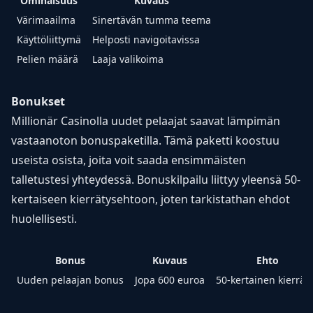
Ominaisuus
Kuvaus
Värimaailma
Sinertävän tumma teema
Käyttöliittymä
Helposti navigoitavissa
Pelien määrä
Laaja valikoima
Bonukset
Millionär Casinolla uudet pelaajat saavat lämpimän
vastaanoton bonuspaketilla. Tämä paketti koostuu
useista osista, joita voit saada ensimmäisten
talletustesi yhteydessä. Bonuskilpailu liittyy yleensä 50-
kertaiseen kierrätysehtoon, joten tarkistathan ehdot
huolellisesti.
Bonus
Kuvaus
Ehto
Uuden pelaajan bonus
Jopa 600 euroa
50-kertainen kierrät